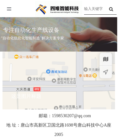
=
首页
专注自动化生产线设备
关于四维
“自动化信息化智能制造”解决方案专家
产品与服务
唐山四维智能科技有限公司
企业资讯
联系人：陈耀岐 15690511168
联系我们
刘学梅 18633121918
人才招聘
这是图片标题
邮箱：1598530207@qq.com
地 址：唐山市高新区卫国北路1698号唐山科技中心A座
2005